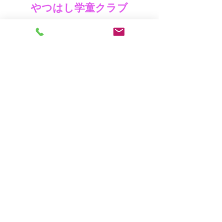
やつはし学童クラブ
横浜市旭区中希望が丘194
TEL
045-744-8835
やつはし第２学童クラブ
横浜市旭区中希望が丘202
TEL
045-465-4196
お問い合わせ
©2020 by Yatsuhashi Gakuen