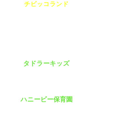
​チビッコランド
〒241-0825
神奈川県横浜市旭区中希望が丘196
TEL
045-364-7771
FAX
045-366-1367
事業所内保育所
タドラーキッズ
横浜市旭区中希望が丘202
TEL
045-744-7468
小規模保育所
ハニービー保育園
横浜市旭区中希望が丘194
TEL
045-465-4196