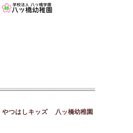
​学校法人 八ッ橋学園
​八ッ橋幼稚園
学校法人八ッ橋学園
​幼保連携型認定こども園
やつはしキッズ
​
八ッ橋幼稚
園
子育て支援 2歳児教室