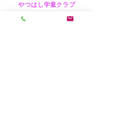
やつはし学童クラブ
横浜市旭区中希望が丘194
TEL
045-744-8835
やつはし第２学童クラブ
横浜市旭区中希望が丘202
TEL
045-465-4196
お問い合わせ
©2020 by Yatsuhashi Gakuen