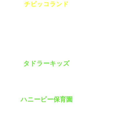
​チビッコランド
〒241-0825
神奈川県横浜市旭区中希望が丘196
TEL
045-364-7771
FAX
045-366-1367
事業所内保育所
タドラーキッズ
横浜市旭区中希望が丘202
TEL
045-744-7468
小規模保育所
ハニービー保育園
横浜市旭区中希望が丘194
TEL
045-465-4196