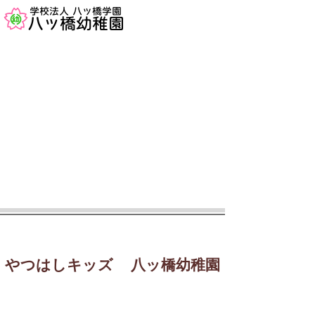
​学校法人 八ッ橋学園
​八ッ橋幼稚園
学校法人八ッ橋学園
​幼保連携型認定こども園
やつはしキッズ
​
八ッ橋幼稚
園
子育て支援 2歳児教室